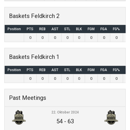
Baskets Feldkirch 2
Position
PTS
REB
AST
STL
BLK
FGM
FGA
FG%
3
0
0
0
0
0
0
0
0
Baskets Feldkirch 1
Position
PTS
REB
AST
STL
BLK
FGM
FGA
FG%
3
0
0
0
0
0
0
0
0
Past Meetings
22. Oktober 2024
54
-
63