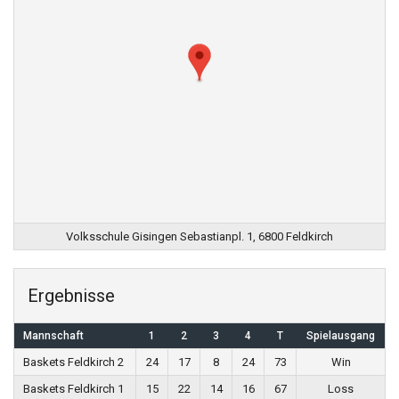
Volksschule Gisingen Sebastianpl. 1, 6800 Feldkirch
Ergebnisse
Mannschaft
1
2
3
4
T
Spielausgang
Baskets Feldkirch 2
24
17
8
24
73
Win
Baskets Feldkirch 1
15
22
14
16
67
Loss