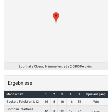
Sporthalle Oberau Hämmerlestraße 2 6800 Feldkirch
Ergebnisse
Mannschaft
1
2
3
4
T
Spielausgang
Baskets Feldkirch U12
16
8
16
16
56
Win
Dornbirn Peartrees
10
9
13
14
46
Loss