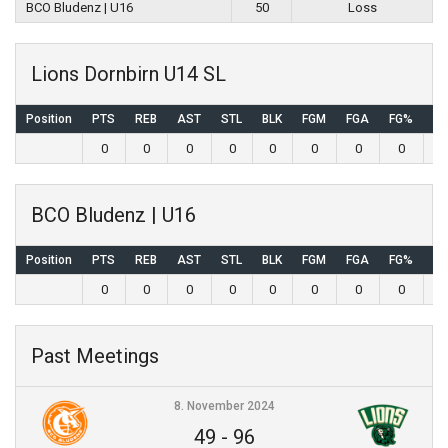
BCO Bludenz | U16
50
Loss
Lions Dornbirn U14 SL
Position
PTS
REB
AST
STL
BLK
FGM
FGA
FG%
3
0
0
0
0
0
0
0
0
BCO Bludenz | U16
Position
PTS
REB
AST
STL
BLK
FGM
FGA
FG%
3
0
0
0
0
0
0
0
0
Past Meetings
8. November 2024
49
-
96