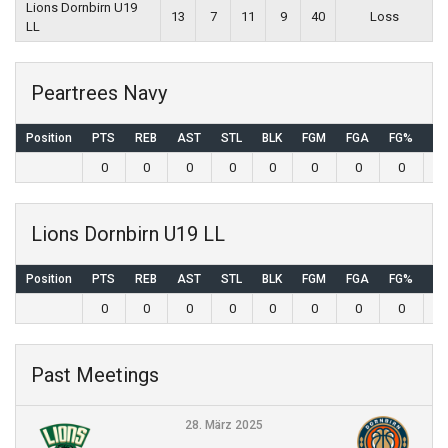
Lions Dornbirn U19
13
7
11
9
40
Loss
LL
Peartrees Navy
Position
PTS
REB
AST
STL
BLK
FGM
FGA
FG%
3
0
0
0
0
0
0
0
0
Lions Dornbirn U19 LL
Position
PTS
REB
AST
STL
BLK
FGM
FGA
FG%
3
0
0
0
0
0
0
0
0
Past Meetings
28. März 2025