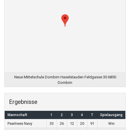
Neue Mittelschule Dornbirn Haselstauden Feldgasse 30 6850
Dornbirn
Ergebnisse
Mannschaft
1
2
3
4
T
Spielausgang
Peartrees Navy
33
26
12
20
91
Win